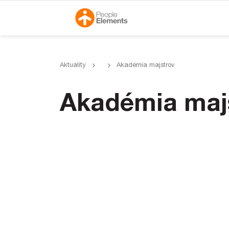
Skip to content
Main Navigation
Aktuality
Akadémia majstrov
Akadémia maj