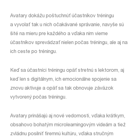
Avatary dokážu poštuchnúť účastníkov tréningu
a vyvolať tak u nich očakávané správanie, navyše sú
šité na mieru pre každého a vďaka nim vieme
účastníkov sprevádzať nielen počas tréningu, ale aj na
ich ceste po tréningu.
Keď sa účastníci tréningu opäť stretnú s lektorom, aj
keď len s digitálnym, ich emocionálne spojenie sa
znovu aktivuje a opäť sa tak obnovuje záväzok
vytvorený počas tréningu.
Avatary prinášajú aj nové vedomosti, vďaka krátkym,
obsahovo bohatým microlearningovým videám a tiež
zvládnu posilniť firemnú kultúru, vďaka stručným