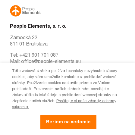
People Elements, s. r. o.
Zámocká 22
811 01 Bratislava
Tel:
+421 901 701 087
Mail:
office@people-elements.eu
Táto webová stránka používa technicky nevyhnutné súbory
cookies, aby vám umožnila komfortne si prehliadať webové
stránky. Používanie cookies nastavíte priamo vo Vašom
prehliadači. Prezeraním našich stránok nám povoľujete
získavať štatistické údaje o prehliadaní webovej stránky na
zlepšenie našich služieb.
Prečítajte si naše zásady ochrany
súkromia.
people-elements.eu
© People Elements, Všetky práva
|
Web na mieru
Studio
Beriem na vedomie
2026
vyhradené
od
TEM