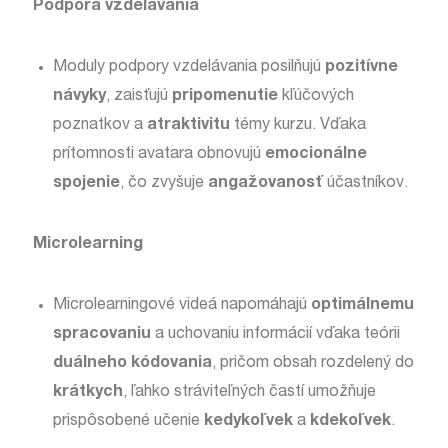
Podpora vzdelávania
Moduly podpory vzdelávania posilňujú
pozitívne
návyky
, zaisťujú
pripomenutie
kľúčových
poznatkov a
atraktivitu
témy kurzu. Vďaka
prítomnosti avatara obnovujú
emocionálne
spojenie
, čo zvyšuje
angažovanosť
účastníkov.
Microlearning
Microlearningové videá napomáhajú
optimálnemu
spracovaniu
a uchovaniu informácií vďaka teórii
duálneho
kódovania
, pričom obsah rozdelený do
krátkych
, ľahko stráviteľných častí umožňuje
prispôsobené učenie
kedykoľvek
a
kdekoľvek
.