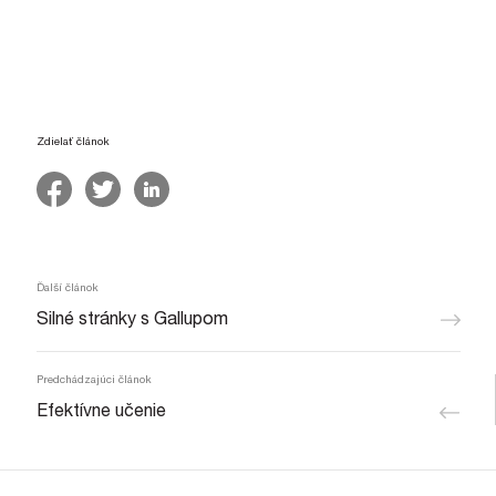
Zdielať článok
Ďalší článok
Post navigation
Silné stránky s Gallupom
Predchádzajúci článok
Efektívne učenie